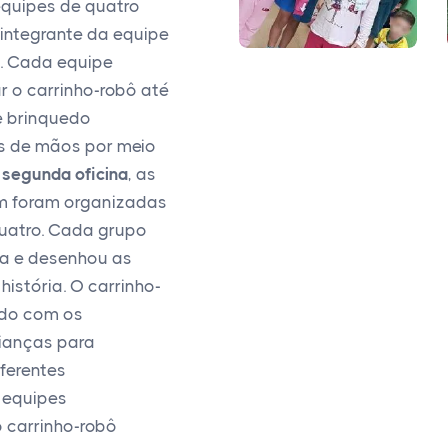
quipes de quatro
integrante da equipe
a. Cada equipe
 o carrinho-robô até
 brinquedo
os de mãos por meio
a
segunda oficina
, as
m foram organizadas
uatro. Cada grupo
ia e desenhou as
istória. O carrinho-
ado com os
ianças para
iferentes
 equipes
carrinho-robô