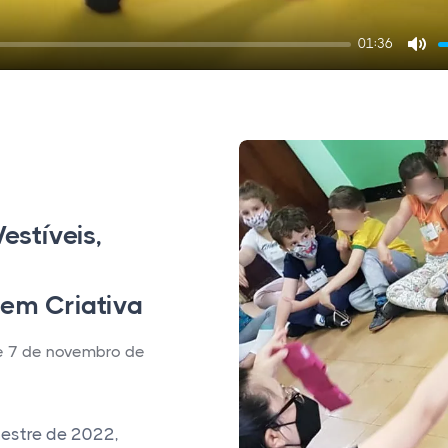
01:36
M
u
t
e
estíveis,
em Criativa
e 7 de novembro de
estre de 2022,