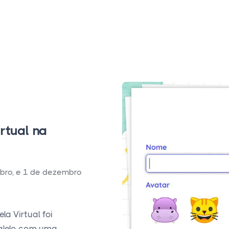
rtual na
bro, e 1 de dezembro
a Virtual foi
ralelo com uma