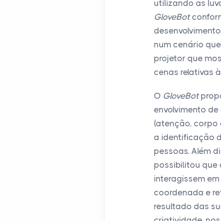
utilizando as lu
GloveBot
confor
desenvolvimento 
num cenário que 
projetor que mos
cenas relativas à 
O
GloveBot
prop
envolvimento de
(atenção, corpo
a identificação 
pessoas. Além di
possibilitou que
interagissem em
coordenada e ref
resultado das su
criatividade, no