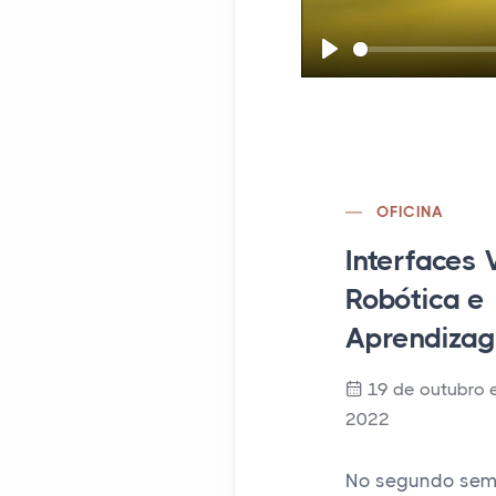
P
l
a
y
OFICINA
Interfaces V
Robótica e
Aprendizag
19 de outubro 
2022
No segundo sem