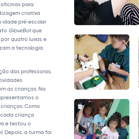
oficinas para
dizagem criativa
 idade pré-escolar
fato
GloveBot
que
 por quatro luvas e
izam a tecnologia
ção das professoras,
tividades
om as crianças. Na
 apresentamos o
s crianças. Como
, cada criança
a e testou o
t.
Depois, a turma foi