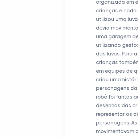
organizada em e
crianças e cada 
utilizou uma luv
devia movimentar
uma garagem de
utilizando gest
das luvas. Para 
crianças també
em equipes de q
criou uma histór
personagens da h
robô foi fantasi
desenhos das cr
representar os d
personagens. As
movimentavam o 