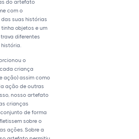
vas do artefato
me com o
das suas histórias
tinha objetos e um
trava diferentes
história.
orcionou o
 cada criança
 e ação) assim como
da ação de outras
sso, nosso artefato
 as crianças
 conjunto de forma
letissem sobre o
as ações. Sobre a
sso artefato permitiu