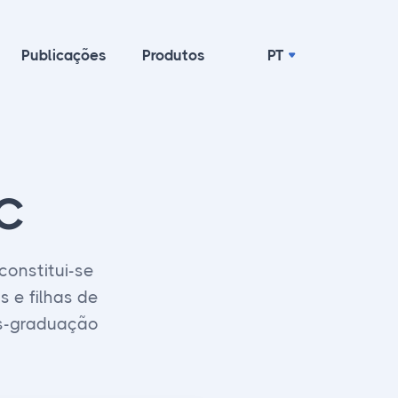
Publicações
Produtos
PT
IC
constitui-se
 e filhas de
ós-graduação