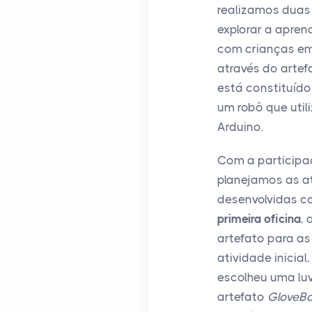
realizamos duas 
explorar a apren
com crianças em
através do arte
está constituído
um robô que util
Arduino.
Com a participa
planejamos as a
desenvolvidas c
primeira oficina
,
artefato para a
atividade inicial
escolheu uma luv
artefato
GloveBo